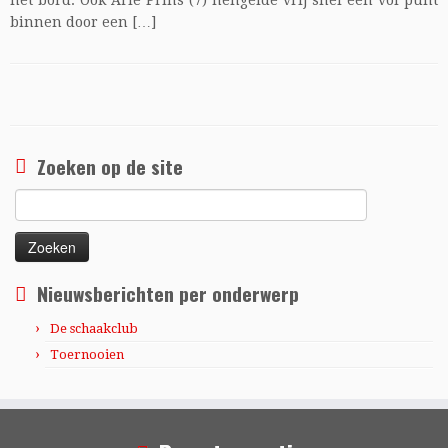
het bord. Ook Arie Prins (7) hengelde vrij snel een vol punt
binnen door een […]
Zoeken op de site
Zoeken
naar:
Nieuwsberichten per onderwerp
De schaakclub
Toernooien