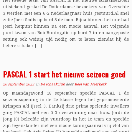
Het tweede team van PASCAL is het nieuwe schaakseizoen
uitstekend gestart.De Rotterdamse bezoekers van Overschie
3 werden met een 6-2 nederlaagnaar huis gestuurd.Al snel
zette Joeri Smits op bord 8 de toon. Bijna binnen het uur had
Joeri hetpunt binnen na een mooie aanval. Het volgende
punt kwam van Bob Buning,die op bord 7 in en aangepaste
setting ook weinig tijd nodig om te laten ziendat hij de
betere schaker […]
PASCAL 1 start het nieuwe seizoen goed
20 september 2023
in
De schaakclub
door
Kees van Meerkerk
Op maandagavond 18 september speelde PASCAL 1 de
seizoensopening in de 2e klasse tegen het gepromoveerde
Krimpen a/d IJssel 3. Dankzij drie prima spelende invallers
ging PASCAL met een 5-3 overwinning naar huis. Jordi de
Jong (8) beleefde zijn vuurdoop in het 1e team en speelde
zijn tegenstander met een mooie koningsaanval vrij vlot van