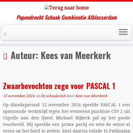
Papendrecht Schaak Combinatie Alblasserdam
Ga
naar
Home
»
Kees van Meerkerk
inhoud
Auteur:
Kees van Meerkerk
Zwaarbevochten zege voor PASCAL 1
13 november 2024
in
De schaakclub
door
Kees van Meerkerk
Op dinsdagavond 12 november 2024 speelde PASCAL 1 een
spannende wedstrijd tegen het eveneens puntloze CSV 2 uit
Capelle aan den IJssel. Michael Bijkerk gaf op het goede
voorbeeld. Hij speelde een prima partij en wist de winst al
vroeg op het bord te zetten. Snel daarna volgde Jo Pattinama