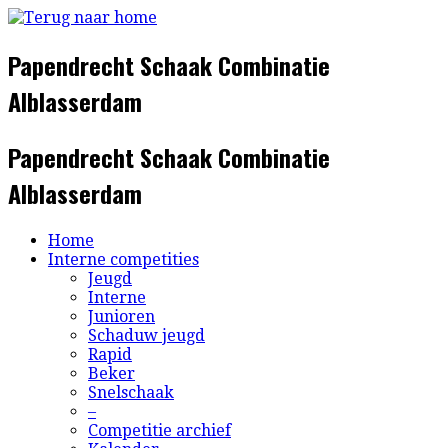
Ga
naar
inhoud
Papendrecht Schaak Combinatie
Alblasserdam
Papendrecht Schaak Combinatie
Alblasserdam
Home
Interne competities
Jeugd
Interne
Junioren
Schaduw jeugd
Rapid
Beker
Snelschaak
–
Competitie archief