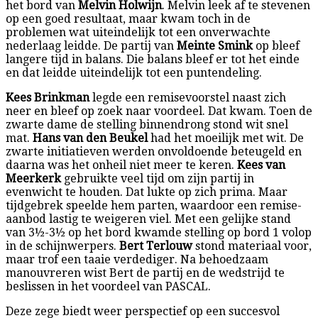
het bord van
Melvin Holwijn
. Melvin leek af te stevenen
op een goed resultaat, maar kwam toch in de
problemen wat uiteindelijk tot een onverwachte
nederlaag leidde. De partij van
Meinte Smink
op bleef
langere tijd in balans. Die balans bleef er tot het einde
en dat leidde uiteindelijk tot een puntendeling.
Kees Brinkman
legde een remisevoorstel naast zich
neer en bleef op zoek naar voordeel. Dat kwam. Toen de
zwarte dame de stelling binnendrong stond wit snel
mat.
Hans van den Beukel
had het moeilijk met wit. De
zwarte initiatieven werden onvoldoende beteugeld en
daarna was het onheil niet meer te keren.
Kees van
Meerkerk
gebruikte veel tijd om zijn partij in
evenwicht te houden. Dat lukte op zich prima. Maar
tijdgebrek speelde hem parten, waardoor een remise-
aanbod lastig te weigeren viel. Met een gelijke stand
van 3½-3½ op het bord kwamde stelling op bord 1 volop
in de schijnwerpers.
Bert Terlouw
stond materiaal voor,
maar trof een taaie verdediger. Na behoedzaam
manouvreren wist Bert de partij en de wedstrijd te
beslissen in het voordeel van PASCAL.
Deze zege biedt weer perspectief op een succesvol