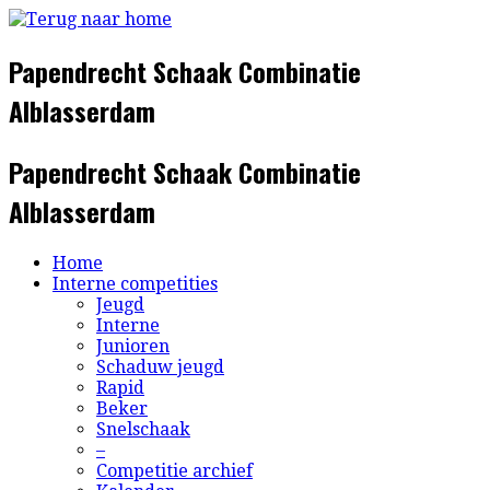
Ga
naar
inhoud
Papendrecht Schaak Combinatie
Alblasserdam
Papendrecht Schaak Combinatie
Alblasserdam
Home
Interne competities
Jeugd
Interne
Junioren
Schaduw jeugd
Rapid
Beker
Snelschaak
–
Competitie archief