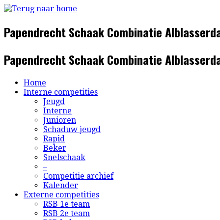
Ga
naar
inhoud
Papendrecht Schaak Combinatie Alblasserd
Papendrecht Schaak Combinatie Alblasserd
Home
Interne competities
Jeugd
Interne
Junioren
Schaduw jeugd
Rapid
Beker
Snelschaak
–
Competitie archief
Kalender
Externe competities
RSB 1e team
RSB 2e team