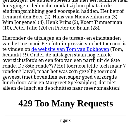
gelukkigen. De andere spelers die met een schnitte naar
huis gingen, deden dat omdat zij hun plaats in de
eindrangschikking goed voorspeld hadden. Het betrof
Lennard den Boer (2), Hans van Nieuwenhuizen (3),
Wim Jongeneel (4), Henk Prins (5), Koert Timmerman
(10), Peter Fafié (20) en Pieter de Bruin (28).
Hieronder de uitslagen en de tussen- en eindstanden
van het toernooi. Een foto-impressie van het toernooi is
te vinden op
de website van Tom van Bokhoven
(Tom,
bedankt!!!). Onder de uitslagen staan nog enkele
overzichtsfoto’s en een foto van een partij uit de 8ste
ronde. De 8ste ronde??? Het toernooi telde toch maar 7
ronden? Jawel, maar het was zo’n gezellig toernooi
geweest (met bovendien een super goed verzorgde
lunch door Arie en Margreet Speksnijder), dat niet
alleen de lunch en de schnittes naar meer smaakten!