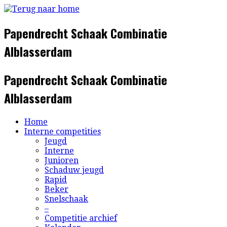
Ga
naar
inhoud
Papendrecht Schaak Combinatie
Alblasserdam
Papendrecht Schaak Combinatie
Alblasserdam
Home
Interne competities
Jeugd
Interne
Junioren
Schaduw jeugd
Rapid
Beker
Snelschaak
–
Competitie archief