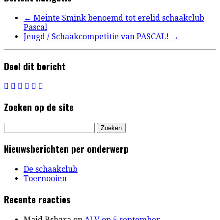
←
Meinte Smink benoemd tot erelid schaakclub
Pascal
Jeugd / Schaakcompetitie van PASCAL!
→
Deel dit bericht
Zoeken op de site
Zoeken
naar:
Nieuwsberichten per onderwerp
De schaakclub
Toernooien
Recente reacties
Majd Bshara
op
ALV op 5 september